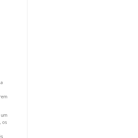
ma
arem
e um
, os
és