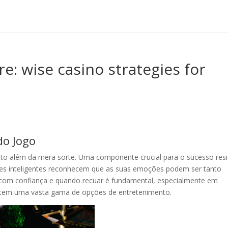
re: wise casino strategies for
do Jogo
ito além da mera sorte. Uma componente crucial para o sucesso res
res inteligentes reconhecem que as suas emoções podem ser tanto
 com confiança e quando recuar é fundamental, especialmente em
ecem uma vasta gama de opções de entretenimento.