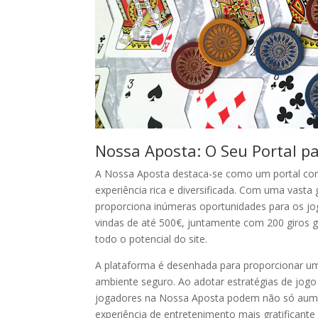
Nossa Aposta: O Seu Portal pa
A Nossa Aposta destaca-se como um portal com
experiência rica e diversificada. Com uma vasta
proporciona inúmeras oportunidades para os jog
vindas de até 500€, juntamente com 200 giros g
todo o potencial do site.
A plataforma é desenhada para proporcionar um
ambiente seguro. Ao adotar estratégias de jog
jogadores na Nossa Aposta podem não só aume
experiência de entretenimento mais gratificante e