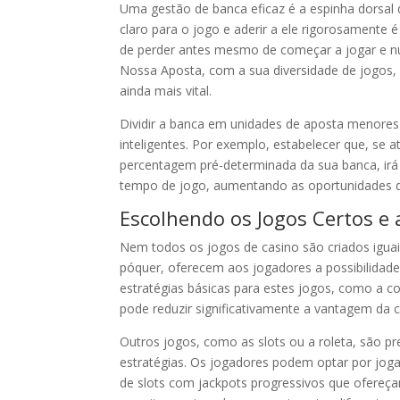
Uma gestão de banca eficaz é a espinha dorsal 
claro para o jogo e aderir a ele rigorosamente é
de perder antes mesmo de começar a jogar e nu
Nossa Aposta, com a sua diversidade de jogos, é
ainda mais vital.
Dividir a banca em unidades de aposta menores e
inteligentes. Por exemplo, estabelecer que, se a
percentagem pré-determinada da sua banca, irá 
tempo de jogo, aumentando as oportunidades d
Escolhendo os Jogos Certos e
Nem todos os jogos de casino são criados iguai
póquer, oferecem aos jogadores a possibilidade 
estratégias básicas para estes jogos, como a c
pode reduzir significativamente a vantagem da c
Outros jogos, como as slots ou a roleta, são
estratégias. Os jogadores podem optar por jog
de slots com jackpots progressivos que ofereç