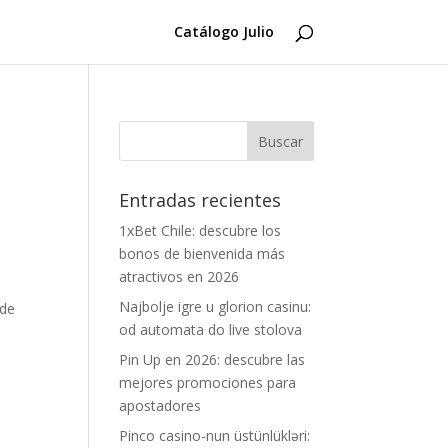
Catálogo Julio
Entradas recientes
1xBet Chile: descubre los
bonos de bienvenida más
atractivos en 2026
Najbolje igre u glorion casinu:
ide
od automata do live stolova
Pin Up en 2026: descubre las
mejores promociones para
apostadores
Pinco casino-nun üstünlükləri: