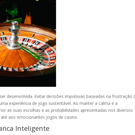
er desenvolvida. Evitar decisões impulsivas baseadas na frustração 
a uma experiência de jogo sustentável. Ao manter a calma e a
hor as suas escolhas e as probabilidades apresentadas nos diversos
s até aos emocionantes jogos de casino.
anca Inteligente