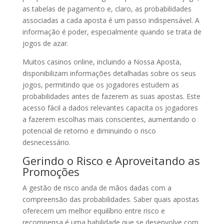
as tabelas de pagamento e, claro, as probabilidades
associadas a cada aposta é um passo indispensável. A
informação é poder, especialmente quando se trata de
jogos de azar.
Muitos casinos online, incluindo a Nossa Aposta,
disponibilizam informações detalhadas sobre os seus
jogos, permitindo que os jogadores estudem as
probabilidades antes de fazerem as suas apostas. Este
acesso fácil a dados relevantes capacita os jogadores
a fazerem escolhas mais conscientes, aumentando o
potencial de retorno e diminuindo o risco
desnecessário.
Gerindo o Risco e Aproveitando as
Promoções
A gestão de risco anda de mãos dadas com a
compreensão das probabilidades. Saber quais apostas
oferecem um melhor equilíbrio entre risco e
recompensa é uma habilidade que se desenvolve com