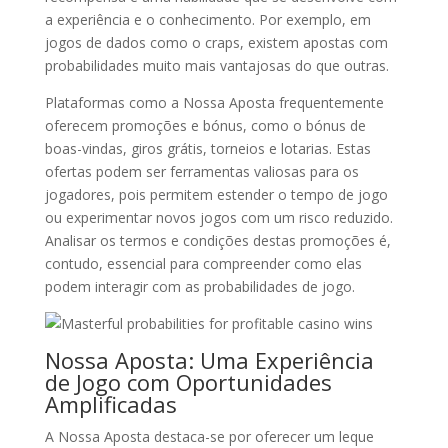
a experiência e o conhecimento. Por exemplo, em
jogos de dados como o craps, existem apostas com
probabilidades muito mais vantajosas do que outras.
Plataformas como a Nossa Aposta frequentemente
oferecem promoções e bónus, como o bónus de
boas-vindas, giros grátis, torneios e lotarias. Estas
ofertas podem ser ferramentas valiosas para os
jogadores, pois permitem estender o tempo de jogo
ou experimentar novos jogos com um risco reduzido.
Analisar os termos e condições destas promoções é,
contudo, essencial para compreender como elas
podem interagir com as probabilidades de jogo.
Nossa Aposta: Uma Experiência
de Jogo com Oportunidades
Amplificadas
A Nossa Aposta destaca-se por oferecer um leque