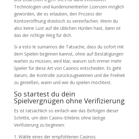
Technologien und kundenorientierter Lizenzen möglich
geworden, die es erlauben, den Prozess der
Kontoeröffnung drastisch zu vereinfachen. Wenn du
also keine Lust auf die üblichen Hürden hast, dann ist
das der richtige Weg für dich.
Si a esto le sumamos die Tatsache, dass du sofort mit
dem Spielen beginnen kannst, ohne auf Bestätigungen
warten zu müssen, wird klar, warum sich immer mehr
Spieler für diese Art von Casinos entscheiden. Es geht
darum, die Kontrolle zurückzugewinnen und die Freiheit
zu genießen, wann und wie du spielen möchtest.
So startest du dein
Spielvergnügen ohne Verifizierung
Es ist tatsächlich so einfach wie das Befolgen dieser
Schritte, um dein Casino-Erlebnis ohne lästige
Verifizierung zu beginnen:
Wähle eines der empfohlenen Casinos.