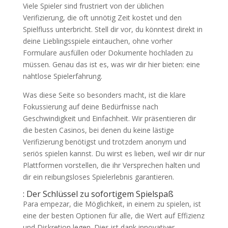
Viele Spieler sind frustriert von der üblichen
Verifizierung, die oft unnötig Zeit kostet und den
Spielfluss unterbricht. Stell dir vor, du könntest direkt in
deine Lieblingsspiele eintauchen, ohne vorher
Formulare ausfüllen oder Dokumente hochladen zu
müssen. Genau das ist es, was wir dir hier bieten: eine
nahtlose Spielerfahrung.
Was diese Seite so besonders macht, ist die klare
Fokussierung auf deine Bedürfnisse nach
Geschwindigkeit und Einfachheit. Wir präsentieren dir
die besten Casinos, bei denen du keine lästige
Verifizierung benötigst und trotzdem anonym und
seriös spielen kannst. Du wirst es lieben, weil wir dir nur
Plattformen vorstellen, die ihr Versprechen halten und
dir ein reibungsloses Spielerlebnis garantieren.
: Der Schlüssel zu sofortigem Spielspaß
Para empezar, die Möglichkeit, in einem zu spielen, ist
eine der besten Optionen für alle, die Wert auf Effizienz
und Diskretion legen. Dies ist dank innovativer