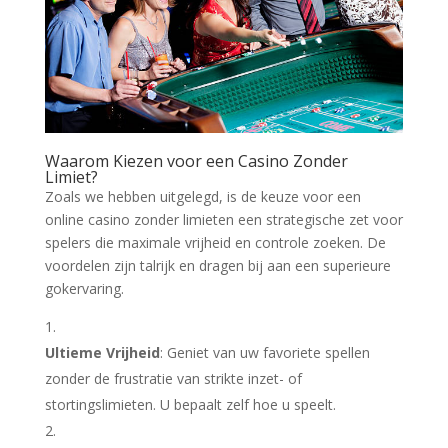
Waarom Kiezen voor een Casino Zonder
Limiet?
Zoals we hebben uitgelegd, is de keuze voor een
online casino zonder limieten een strategische zet voor
spelers die maximale vrijheid en controle zoeken. De
voordelen zijn talrijk en dragen bij aan een superieure
gokervaring.
Ultieme Vrijheid
: Geniet van uw favoriete spellen
zonder de frustratie van strikte inzet- of
stortingslimieten. U bepaalt zelf hoe u speelt.