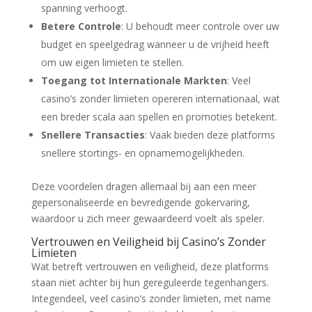
spanning verhoogt.
Betere Controle
: U behoudt meer controle over uw
budget en speelgedrag wanneer u de vrijheid heeft
om uw eigen limieten te stellen.
Toegang tot Internationale Markten
: Veel
casino’s zonder limieten opereren internationaal, wat
een breder scala aan spellen en promoties betekent.
Snellere Transacties
: Vaak bieden deze platforms
snellere stortings- en opnamemogelijkheden.
Deze voordelen dragen allemaal bij aan een meer
gepersonaliseerde en bevredigende gokervaring,
waardoor u zich meer gewaardeerd voelt als speler.
Vertrouwen en Veiligheid bij Casino’s Zonder
Limieten
Wat betreft vertrouwen en veiligheid, deze platforms
staan niet achter bij hun gereguleerde tegenhangers.
Integendeel, veel casino’s zonder limieten, met name