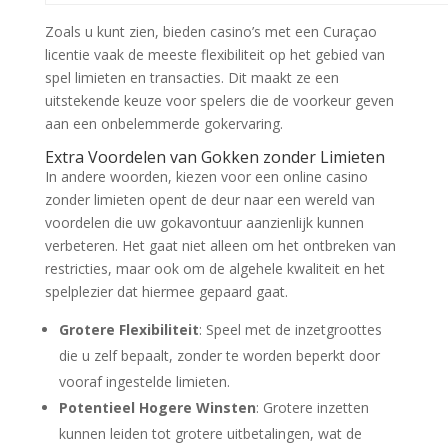
Zoals u kunt zien, bieden casino’s met een Curaçao
licentie vaak de meeste flexibiliteit op het gebied van
spel limieten en transacties. Dit maakt ze een
uitstekende keuze voor spelers die de voorkeur geven
aan een onbelemmerde gokervaring.
Extra Voordelen van Gokken zonder Limieten
In andere woorden, kiezen voor een online casino
zonder limieten opent de deur naar een wereld van
voordelen die uw gokavontuur aanzienlijk kunnen
verbeteren. Het gaat niet alleen om het ontbreken van
restricties, maar ook om de algehele kwaliteit en het
spelplezier dat hiermee gepaard gaat.
Grotere Flexibiliteit
: Speel met de inzetgroottes
die u zelf bepaalt, zonder te worden beperkt door
vooraf ingestelde limieten.
Potentieel Hogere Winsten
: Grotere inzetten
kunnen leiden tot grotere uitbetalingen, wat de