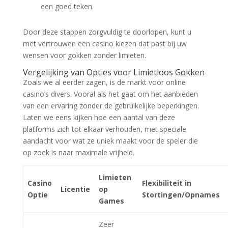
een goed teken.
Door deze stappen zorgvuldig te doorlopen, kunt u
met vertrouwen een casino kiezen dat past bij uw
wensen voor gokken zonder limieten.
Vergelijking van Opties voor Limietloos Gokken
Zoals we al eerder zagen, is de markt voor online
casino’s divers. Vooral als het gaat om het aanbieden
van een ervaring zonder de gebruikelijke beperkingen.
Laten we eens kijken hoe een aantal van deze
platforms zich tot elkaar verhouden, met speciale
aandacht voor wat ze uniek maakt voor de speler die
op zoek is naar maximale vrijheid.
Limieten
Casino
Flexibiliteit in
Licentie
op
Optie
Stortingen/Opnames
Games
Zeer