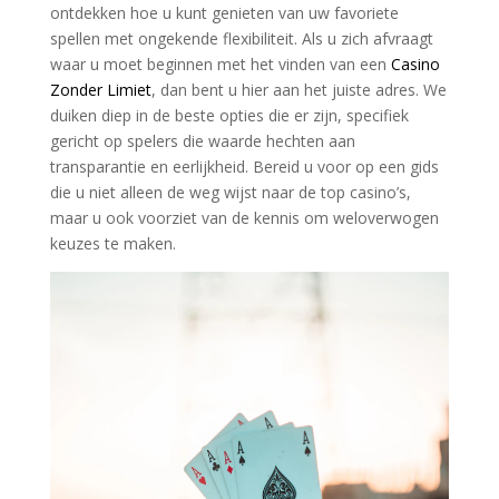
ontdekken hoe u kunt genieten van uw favoriete
spellen met ongekende flexibiliteit. Als u zich afvraagt
waar u moet beginnen met het vinden van een
Casino
Zonder Limiet
, dan bent u hier aan het juiste adres. We
duiken diep in de beste opties die er zijn, specifiek
gericht op spelers die waarde hechten aan
transparantie en eerlijkheid. Bereid u voor op een gids
die u niet alleen de weg wijst naar de top casino’s,
maar u ook voorziet van de kennis om weloverwogen
keuzes te maken.