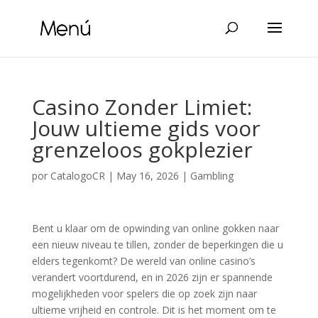
Casino Zonder Limiet:
Jouw ultieme gids voor
grenzeloos gokplezier
por
CatalogoCR
|
May 16, 2026
|
Gambling
Bent u klaar om de opwinding van online gokken naar
een nieuw niveau te tillen, zonder de beperkingen die u
elders tegenkomt? De wereld van online casino’s
verandert voortdurend, en in 2026 zijn er spannende
mogelijkheden voor spelers die op zoek zijn naar
ultieme vrijheid en controle. Dit is het moment om te