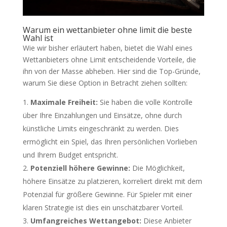
Warum ein wettanbieter ohne limit die beste
Wahl ist
Wie wir bisher erläutert haben, bietet die Wahl eines
Wettanbieters ohne Limit entscheidende Vorteile, die
ihn von der Masse abheben. Hier sind die Top-Gründe,
warum Sie diese Option in Betracht ziehen sollten:
Maximale Freiheit:
Sie haben die volle Kontrolle
über Ihre Einzahlungen und Einsätze, ohne durch
künstliche Limits eingeschränkt zu werden. Dies
ermöglicht ein Spiel, das Ihren persönlichen Vorlieben
und Ihrem Budget entspricht.
Potenziell höhere Gewinne:
Die Möglichkeit,
höhere Einsätze zu platzieren, korreliert direkt mit dem
Potenzial für größere Gewinne. Für Spieler mit einer
klaren Strategie ist dies ein unschätzbarer Vorteil.
Umfangreiches Wettangebot:
Diese Anbieter