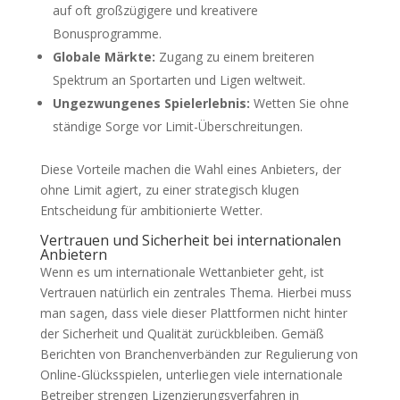
auf oft großzügigere und kreativere
Bonusprogramme.
Globale Märkte:
Zugang zu einem breiteren
Spektrum an Sportarten und Ligen weltweit.
Ungezwungenes Spielerlebnis:
Wetten Sie ohne
ständige Sorge vor Limit-Überschreitungen.
Diese Vorteile machen die Wahl eines Anbieters, der
ohne Limit agiert, zu einer strategisch klugen
Entscheidung für ambitionierte Wetter.
Vertrauen und Sicherheit bei internationalen
Anbietern
Wenn es um internationale Wettanbieter geht, ist
Vertrauen natürlich ein zentrales Thema. Hierbei muss
man sagen, dass viele dieser Plattformen nicht hinter
der Sicherheit und Qualität zurückbleiben. Gemäß
Berichten von Branchenverbänden zur Regulierung von
Online-Glücksspielen, unterliegen viele internationale
Betreiber strengen Lizenzierungsverfahren in