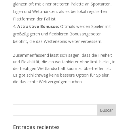
glänzen oft mit einer breiteren Palette an Sportarten,
Ligen und Wettmärkten, als es bei lokal regulierten
Plattformen der Fall ist.
Attraktive Bonusse:
Oftmals werden Spieler mit
großzügigeren und flexibleren Bonusangeboten
belohnt, die das Wetterlebnis weiter verbessern.
Zusammenfassend lässt sich sagen, dass die Freiheit
und Flexibilität, die ein wettanbieter ohne limit bietet, in
der heutigen Wettlandschaft kaum zu übertreffen ist.
Es gibt schlichtweg keine bessere Option für Spieler,
die das echte Wettvergnügen suchen.
Entradas recientes