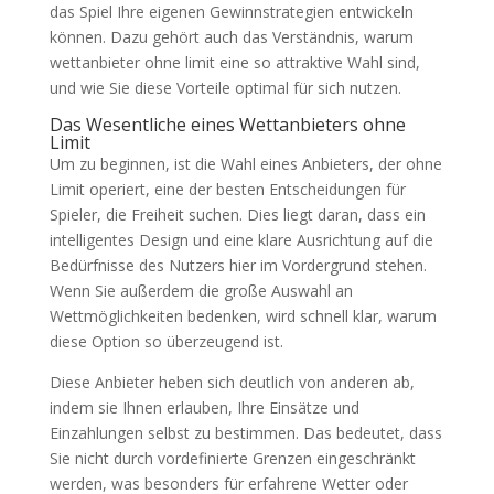
das Spiel Ihre eigenen Gewinnstrategien entwickeln
können. Dazu gehört auch das Verständnis, warum
wettanbieter ohne limit eine so attraktive Wahl sind,
und wie Sie diese Vorteile optimal für sich nutzen.
Das Wesentliche eines Wettanbieters ohne
Limit
Um zu beginnen, ist die Wahl eines Anbieters, der ohne
Limit operiert, eine der besten Entscheidungen für
Spieler, die Freiheit suchen. Dies liegt daran, dass ein
intelligentes Design und eine klare Ausrichtung auf die
Bedürfnisse des Nutzers hier im Vordergrund stehen.
Wenn Sie außerdem die große Auswahl an
Wettmöglichkeiten bedenken, wird schnell klar, warum
diese Option so überzeugend ist.
Diese Anbieter heben sich deutlich von anderen ab,
indem sie Ihnen erlauben, Ihre Einsätze und
Einzahlungen selbst zu bestimmen. Das bedeutet, dass
Sie nicht durch vordefinierte Grenzen eingeschränkt
werden, was besonders für erfahrene Wetter oder