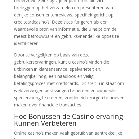
onderzoek. Gelukkig zijn er platforms die zich
toeleggen op het verzamelen en presenteren van
eerlijke consumentenreviews, specifiek gericht op
creditcardcasino’s. Deze sites fungeren als een
waardevolle bron van informatie, die u helpt om de
meest betrouwbare en gebruiksvriendelijke opties te
identificeren.
Door te vergelijken op basis van deze
gebruikerservaringen, kunt u casino’s vinden die
uitblinken in klantenservice, spelvariëteit en,
belangrijker nog, een naadloos en veilig
betalingsproces met creditcards. Dit stelt u in staat om
weloverwogen beslissingen te nemen en uw ideale
speelervaring te creëren, zonder zich zorgen te hoeven
maken over financiële transacties.
Hoe Bonussen de Casino-ervaring
Kunnen Verbeteren
Online casino’s maken vaak gebruik van aantrekkelijke