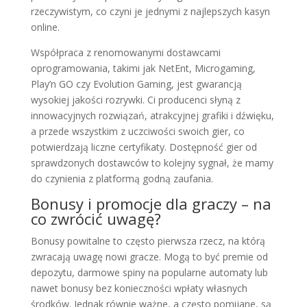
rzeczywistym, co czyni je jednymi z najlepszych kasyn
online.
Współpraca z renomowanymi dostawcami
oprogramowania, takimi jak NetEnt, Microgaming,
Play’n GO czy Evolution Gaming, jest gwarancją
wysokiej jakości rozrywki. Ci producenci słyną z
innowacyjnych rozwiązań, atrakcyjnej grafiki i dźwięku,
a przede wszystkim z uczciwości swoich gier, co
potwierdzają liczne certyfikaty. Dostępność gier od
sprawdzonych dostawców to kolejny sygnał, że mamy
do czynienia z platformą godną zaufania.
Bonusy i promocje dla graczy – na
co zwrócić uwagę?
Bonusy powitalne to często pierwsza rzecz, na którą
zwracają uwagę nowi gracze. Mogą to być premie od
depozytu, darmowe spiny na popularne automaty lub
nawet bonusy bez konieczności wpłaty własnych
środków. Jednak równie ważne, a często pomijane, są