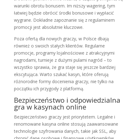
warunki obrotu bonusem. Im niższy wagering, tym
łatwiej będzie obrócić środki bonusowe i wypłacić
wygrane. Dokładne zapoznanie się z regulaminem
promocji jest absolutnie kluczowe.
Poza ofertą dla nowych graczy, w Polsce dbają
również o swoich stałych klientów. Regularne
promocje, programy lojalnościowe z atrakcyjnymi
nagrodami, turnieje z dużymi pulami nagród – to
wszystko sprawia, że gra staje się jeszcze bardziej
ekscytująca. Warto szukać kasyn, które oferują
różnorodne formy docenienia graczy, nie tylko na
początku ich przygody z platformą.
Bezpieczeństwo i odpowiedzialna
gra w kasynach online
Bezpieczeństwo graczy jest priorytetem. Legalne i
renomowane kasyna online stosują zaawansowane
technologie szyfrowania danych, takie jak SSL, aby
chronić dane osobowe i finansowe użytkowników.