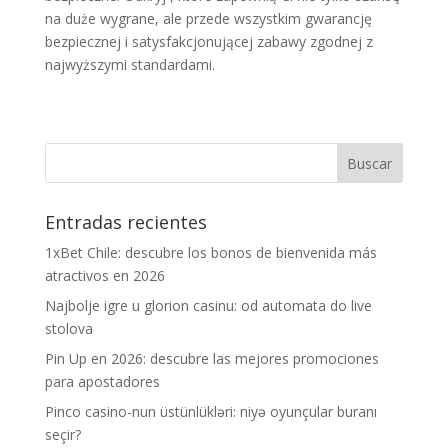
na duże wygrane, ale przede wszystkim gwarancję
bezpiecznej i satysfakcjonującej zabawy zgodnej z
najwyższymi standardami.
Entradas recientes
1xBet Chile: descubre los bonos de bienvenida más
atractivos en 2026
Najbolje igre u glorion casinu: od automata do live
stolova
Pin Up en 2026: descubre las mejores promociones
para apostadores
Pinco casino-nun üstünlükləri: niyə oyunçular buranı
seçir?