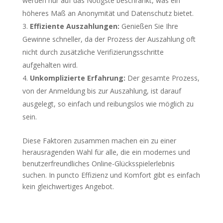
werden nur auf das Nötigste beschränkt, was ein
höheres Maß an Anonymität und Datenschutz bietet.
Effiziente Auszahlungen:
Genießen Sie Ihre
Gewinne schneller, da der Prozess der Auszahlung oft
nicht durch zusätzliche Verifizierungsschritte
aufgehalten wird.
Unkomplizierte Erfahrung:
Der gesamte Prozess,
von der Anmeldung bis zur Auszahlung, ist darauf
ausgelegt, so einfach und reibungslos wie möglich zu
sein.
Diese Faktoren zusammen machen ein zu einer
herausragenden Wahl für alle, die ein modernes und
benutzerfreundliches Online-Glücksspielerlebnis
suchen. In puncto Effizienz und Komfort gibt es einfach
kein gleichwertiges Angebot.