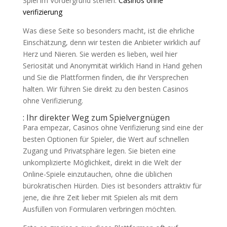
Spiel im Vordergrund stehen.
Casinos ohne
verifizierung
Was diese Seite so besonders macht, ist die ehrliche
Einschätzung, denn wir testen die Anbieter wirklich auf
Herz und Nieren. Sie werden es lieben, weil hier
Seriosität und Anonymität wirklich Hand in Hand gehen
und Sie die Plattformen finden, die ihr Versprechen
halten. Wir führen Sie direkt zu den besten Casinos
ohne Verifizierung.
: Ihr direkter Weg zum Spielvergnügen
Para empezar, Casinos ohne Verifizierung sind eine der
besten Optionen für Spieler, die Wert auf schnellen
Zugang und Privatsphäre legen. Sie bieten eine
unkomplizierte Möglichkeit, direkt in die Welt der
Online-Spiele einzutauchen, ohne die üblichen
bürokratischen Hürden. Dies ist besonders attraktiv für
jene, die ihre Zeit lieber mit Spielen als mit dem
Ausfüllen von Formularen verbringen möchten.