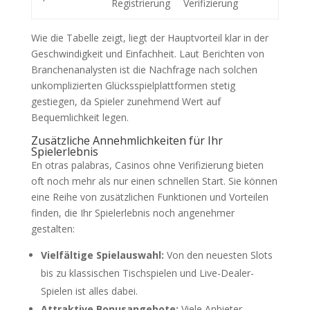
Registrierung
Verifizierung
Wie die Tabelle zeigt, liegt der Hauptvorteil klar in der
Geschwindigkeit und Einfachheit. Laut Berichten von
Branchenanalysten ist die Nachfrage nach solchen
unkomplizierten Glücksspielplattformen stetig
gestiegen, da Spieler zunehmend Wert auf
Bequemlichkeit legen.
Zusätzliche Annehmlichkeiten für Ihr
Spielerlebnis
En otras palabras, Casinos ohne Verifizierung bieten
oft noch mehr als nur einen schnellen Start. Sie können
eine Reihe von zusätzlichen Funktionen und Vorteilen
finden, die Ihr Spielerlebnis noch angenehmer
gestalten:
Vielfältige Spielauswahl:
Von den neuesten Slots
bis zu klassischen Tischspielen und Live-Dealer-
Spielen ist alles dabei.
Attraktive Bonusangebote:
Viele Anbieter