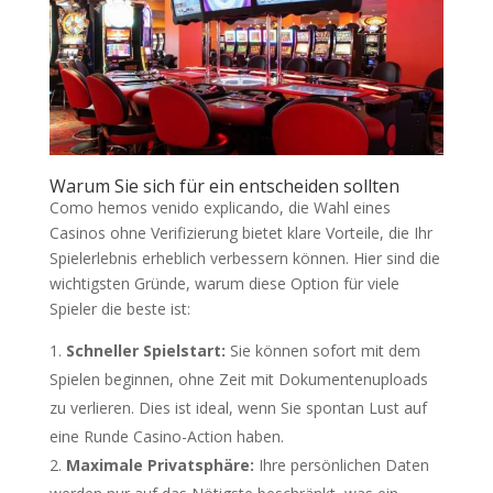
Warum Sie sich für ein entscheiden sollten
Como hemos venido explicando, die Wahl eines
Casinos ohne Verifizierung bietet klare Vorteile, die Ihr
Spielerlebnis erheblich verbessern können. Hier sind die
wichtigsten Gründe, warum diese Option für viele
Spieler die beste ist:
Schneller Spielstart:
Sie können sofort mit dem
Spielen beginnen, ohne Zeit mit Dokumentenuploads
zu verlieren. Dies ist ideal, wenn Sie spontan Lust auf
eine Runde Casino-Action haben.
Maximale Privatsphäre:
Ihre persönlichen Daten