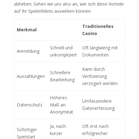
abheben. Sehen wir uns also an, wie sich diese Vorteile
auf Ihr Spielerlebnis auswirken können.
Traditionelles
Merkmal
Casino
Schnell und
Oft langwierig mit
Anmeldung
unkompliziert
Dokumenten
Kann durch
Schnellere
Auszahlungen
Verifizierung
Bearbeitung
verzögert werden
Höheres
Umfassendere
Datenschutz
Maß an
Datenerfassung
Anonymität
Ja, nach
Oft erst nach
Sofortiger
kurzer
erfolgreicher
Spielstart