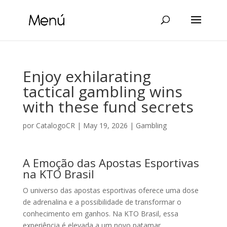
Enjoy exhilarating
tactical gambling wins
with these fund secrets
por
CatalogoCR
|
May 19, 2026
|
Gambling
A Emoção das Apostas Esportivas
na KTO Brasil
O universo das apostas esportivas oferece uma dose
de adrenalina e a possibilidade de transformar o
conhecimento em ganhos. Na KTO Brasil, essa
experiência é elevada a um novo patamar,