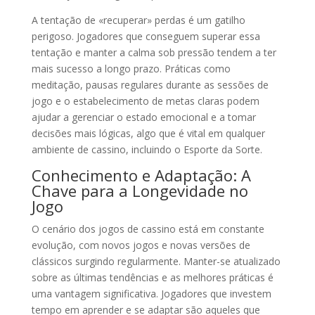
A tentação de «recuperar» perdas é um gatilho
perigoso. Jogadores que conseguem superar essa
tentação e manter a calma sob pressão tendem a ter
mais sucesso a longo prazo. Práticas como
meditação, pausas regulares durante as sessões de
jogo e o estabelecimento de metas claras podem
ajudar a gerenciar o estado emocional e a tomar
decisões mais lógicas, algo que é vital em qualquer
ambiente de cassino, incluindo o Esporte da Sorte.
Conhecimento e Adaptação: A
Chave para a Longevidade no
Jogo
O cenário dos jogos de cassino está em constante
evolução, com novos jogos e novas versões de
clássicos surgindo regularmente. Manter-se atualizado
sobre as últimas tendências e as melhores práticas é
uma vantagem significativa. Jogadores que investem
tempo em aprender e se adaptar são aqueles que