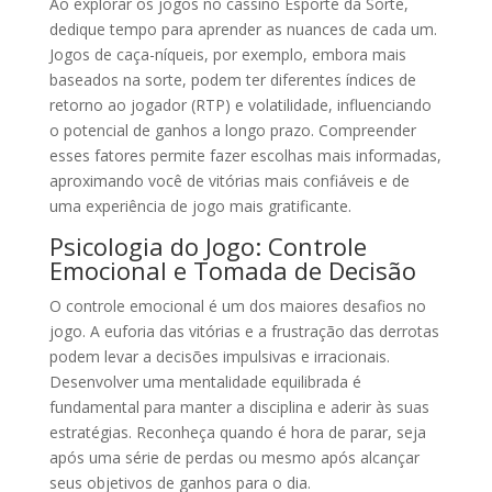
Ao explorar os jogos no cassino Esporte da Sorte,
dedique tempo para aprender as nuances de cada um.
Jogos de caça-níqueis, por exemplo, embora mais
baseados na sorte, podem ter diferentes índices de
retorno ao jogador (RTP) e volatilidade, influenciando
o potencial de ganhos a longo prazo. Compreender
esses fatores permite fazer escolhas mais informadas,
aproximando você de vitórias mais confiáveis e de
uma experiência de jogo mais gratificante.
Psicologia do Jogo: Controle
Emocional e Tomada de Decisão
O controle emocional é um dos maiores desafios no
jogo. A euforia das vitórias e a frustração das derrotas
podem levar a decisões impulsivas e irracionais.
Desenvolver uma mentalidade equilibrada é
fundamental para manter a disciplina e aderir às suas
estratégias. Reconheça quando é hora de parar, seja
após uma série de perdas ou mesmo após alcançar
seus objetivos de ganhos para o dia.