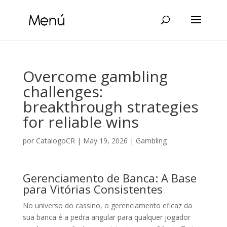
Overcome gambling
challenges:
breakthrough strategies
for reliable wins
por
CatalogoCR
|
May 19, 2026
|
Gambling
Gerenciamento de Banca: A Base
para Vitórias Consistentes
No universo do cassino, o gerenciamento eficaz da
sua banca é a pedra angular para qualquer jogador