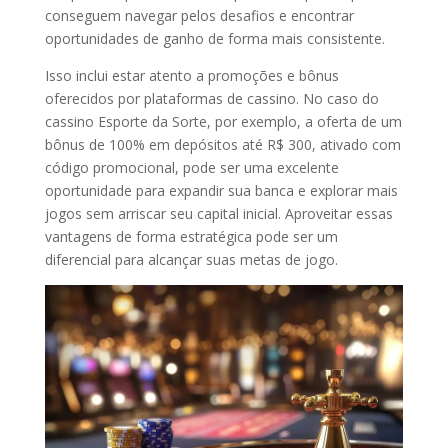
conseguem navegar pelos desafios e encontrar
oportunidades de ganho de forma mais consistente.
Isso inclui estar atento a promoções e bônus
oferecidos por plataformas de cassino. No caso do
cassino Esporte da Sorte, por exemplo, a oferta de um
bônus de 100% em depósitos até R$ 300, ativado com
código promocional, pode ser uma excelente
oportunidade para expandir sua banca e explorar mais
jogos sem arriscar seu capital inicial. Aproveitar essas
vantagens de forma estratégica pode ser um
diferencial para alcançar suas metas de jogo.