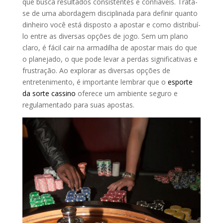
que busca resultados consistentes e confiáveis. Trata-
se de uma abordagem disciplinada para definir quanto
dinheiro você está disposto a apostar e como distribuí-
lo entre as diversas opções de jogo. Sem um plano
claro, é fácil cair na armadilha de apostar mais do que
o planejado, o que pode levar a perdas significativas e
frustração. Ao explorar as diversas opções de
entretenimento, é importante lembrar que o
esporte
da sorte cassino
oferece um ambiente seguro e
regulamentado para suas apostas.