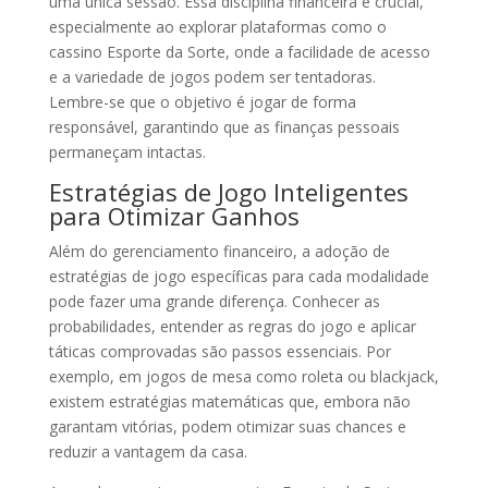
uma única sessão. Essa disciplina financeira é crucial,
especialmente ao explorar plataformas como o
cassino Esporte da Sorte, onde a facilidade de acesso
e a variedade de jogos podem ser tentadoras.
Lembre-se que o objetivo é jogar de forma
responsável, garantindo que as finanças pessoais
permaneçam intactas.
Estratégias de Jogo Inteligentes
para Otimizar Ganhos
Além do gerenciamento financeiro, a adoção de
estratégias de jogo específicas para cada modalidade
pode fazer uma grande diferença. Conhecer as
probabilidades, entender as regras do jogo e aplicar
táticas comprovadas são passos essenciais. Por
exemplo, em jogos de mesa como roleta ou blackjack,
existem estratégias matemáticas que, embora não
garantam vitórias, podem otimizar suas chances e
reduzir a vantagem da casa.