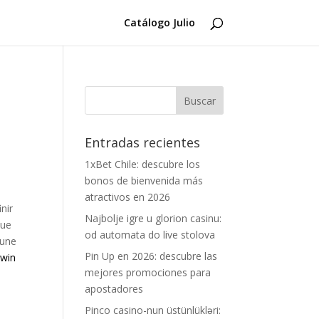
Catálogo Julio
Entradas recientes
1xBet Chile: descubre los
bonos de bienvenida más
atractivos en 2026
nir
Najbolje igre u glorion casinu:
que
od automata do live stolova
 une
Pin Up en 2026: descubre las
win
mejores promociones para
apostadores
Pinco casino-nun üstünlükləri: