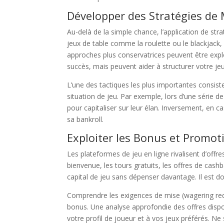
Développer des Stratégies de 
Au-delà de la simple chance, l’application de str
jeux de table comme la roulette ou le blackjack
approches plus conservatrices peuvent être expl
succès, mais peuvent aider à structurer votre jeu
L’une des tactiques les plus importantes consis
situation de jeu. Par exemple, lors d’une série 
pour capitaliser sur leur élan. Inversement, en c
sa bankroll.
Exploiter les Bonus et Promot
Les plateformes de jeu en ligne rivalisent d’offre
bienvenue, les tours gratuits, les offres de cas
capital de jeu sans dépenser davantage. Il est d
Comprendre les exigences de mise (wagering req
bonus. Une analyse approfondie des offres dispo
votre profil de joueur et à vos jeux préférés. Ne