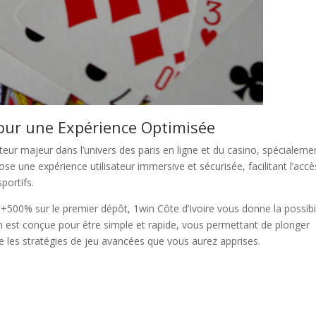
pour une Expérience Optimisée
eur majeur dans l’univers des paris en ligne et du casino, spécialeme
ose une expérience utilisateur immersive et sécurisée, facilitant l’accè
portifs.
500% sur le premier dépôt, 1win Côte d’Ivoire vous donne la possibil
on est conçue pour être simple et rapide, vous permettant de plonger
e les stratégies de jeu avancées que vous aurez apprises.