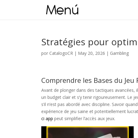
Stratégies pour optimi
por
CatalogoCR
|
May 20, 2026
|
Gambling
Comprendre les Bases du Jeu
Avant de plonger dans des tactiques avancées, il e
un budget clair et s’y tenir rigoureusement. Le j
s’il n’est pas abordé avec discipline. Savoir quan
expérience de jeu saine et potentiellement lucr
ci app
peut simplifier l’accès aux jeux.