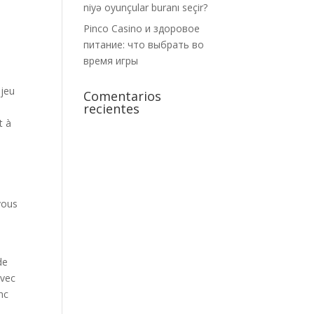
niyə oyunçular buranı seçir?
Pinco Casino и здоровое
питание: что выбрать во
время игры
 jeu
Comentarios
recientes
t à
vous
de
avec
nc