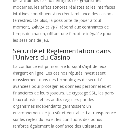
de l’attrait des casinos en ligne. Les graphismes
modernes, les effets sonores réalistes et les interfaces
intuitives contribuent à recréer l’ambiance des casinos
terrestres. De plus, la possibilité de jouer à tout
moment, 24h/24 et 7j/7, répond aux contraintes de
temps de chacun, offrant une flexibilité inégalée pour
les sessions de jeu.
Sécurité et Réglementation dans
l’Univers du Casino
La confiance est primordiale lorsqu’il s’agit de jeux
d’argent en ligne. Les casinos réputés investissent
massivement dans des technologies de sécurité
avancées pour protéger les données personnelles et
financières de leurs joueurs. Le cryptage SSL, les pare-
feux robustes et les audits réguliers par des
organismes indépendants garantissent un
environnement de jeu sûr et équitable. La transparence
sur les règles du jeu et les conditions des bonus
renforce également la confiance des utilisateurs.