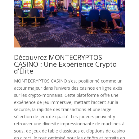
Découvrez MONTECRYPTOS
CASINO : Une Expérience Crypto
d’Élite
MONTECRYPTOS CASINO s’est positionné comme un
acteur majeur dans l’univers des casinos en ligne axés
sur les crypto-monnaies. Cette plateforme offre une
expérience de jeu immersive, mettant l’accent sur la
sécurité, la rapidité des transactions et une large
sélection de jeux de qualité. Les joueurs peuvent y
retrouver une diversité impressionnante de machines à
sous, de jeux de table classiques et d’options de casino
en direct, le tout optimisé pour les dépôts et retraits en