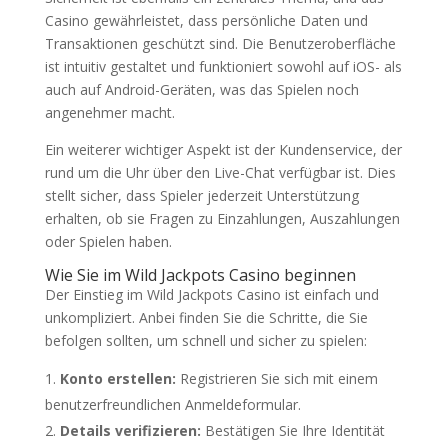
Casino gewährleistet, dass persönliche Daten und
Transaktionen geschützt sind. Die Benutzeroberfläche
ist intuitiv gestaltet und funktioniert sowohl auf iOS- als
auch auf Android-Geräten, was das Spielen noch
angenehmer macht.
Ein weiterer wichtiger Aspekt ist der Kundenservice, der
rund um die Uhr über den Live-Chat verfügbar ist. Dies
stellt sicher, dass Spieler jederzeit Unterstützung
erhalten, ob sie Fragen zu Einzahlungen, Auszahlungen
oder Spielen haben.
Wie Sie im Wild Jackpots Casino beginnen
Der Einstieg im Wild Jackpots Casino ist einfach und
unkompliziert. Anbei finden Sie die Schritte, die Sie
befolgen sollten, um schnell und sicher zu spielen:
Konto erstellen:
Registrieren Sie sich mit einem
benutzerfreundlichen Anmeldeformular.
Details verifizieren:
Bestätigen Sie Ihre Identität