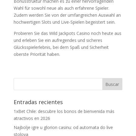
Bonusstruktur machen es zu einer hervorragenden
Wahl für sowohl neue als auch erfahrene Spieler.
Zudem werden Sie von der umfangreichen Auswahl an
hochwertigen Slots und Live-Spielen begeistert sein.
Probieren Sie das Wild Jackpots Casino noch heute aus
und erleben Sie ein aufregendes und sicheres
Glücksspielerlebnis, bei dem Spaß und Sicherheit
oberste Priorität haben.
Entradas recientes
1xBet Chile: descubre los bonos de bienvenida más
atractivos en 2026
Najbolje igre u glorion casinu: od automata do live
stolova