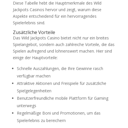
Diese Tabelle hebt die Hauptmerkmale des Wild
Jackpots Casinos hervor und zeigt, warum diese
Aspekte entscheidend für ein hervorragendes
Spielerlebnis sind.
Zusätzliche Vorteile
Das Wild Jackpots Casino bietet nicht nur ein breites
Spielangebot, sondern auch zahlreiche Vorteile, die das
Spielen aufregend und lohnenswert machen. Hier sind
einige der Hauptvorteile:
Schnelle Auszahlungen, die Ihre Gewinne rasch
verfügbar machen
Attraktive Aktionen und Freispiele für zusätzliche
Spielgelegenheiten
Benutzerfreundliche mobile Plattform für Gaming
unterwegs
Regelmäßige Boni und Promotionen, um das
Spielerlebnis zu bereichern