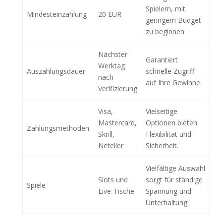
Spielern, mit
Mindesteinzahlung
20 EUR
geringem Budget
zu beginnen.
Nächster
Garantiert
Werktag
Auszahlungsdauer
schnelle Zugriff
nach
auf Ihre Gewinne.
Verifizierung
Visa,
Vielseitige
Mastercard,
Optionen bieten
Zahlungsmethoden
Skrill,
Flexibilität und
Neteller
Sicherheit.
Vielfältige Auswahl
Slots und
sorgt für ständige
Spiele
Live-Tische
Spannung und
Unterhaltung.