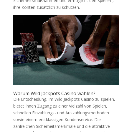
Sicherheitsmaßnahmen und ermöglicht den Spielern,
ihre Konten zusätzlich zu schützen.
Warum Wild Jackpots Casino wählen?
Die Entscheidung, im Wild Jackpots Casino zu spielen,
bietet Ihnen Zugang zu einer Vielzahl von Spielen,
schnellen Einzahlungs- und Auszahlungsmethoden
sowie einem erstklassigen Kundenservice. Die
zahlreichen Sicherheitsmerkmale und die attraktive