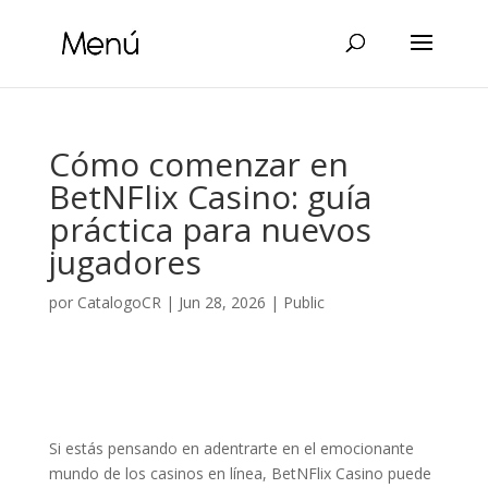
Cómo comenzar en
BetNFlix Casino: guía
práctica para nuevos
jugadores
por
CatalogoCR
|
Jun 28, 2026
|
Public
Si estás pensando en adentrarte en el emocionante
mundo de los casinos en línea, BetNFlix Casino puede