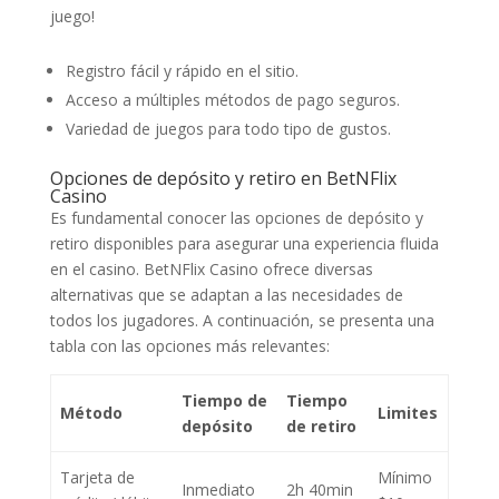
juego!
Registro fácil y rápido en el sitio.
Acceso a múltiples métodos de pago seguros.
Variedad de juegos para todo tipo de gustos.
Opciones de depósito y retiro en BetNFlix
Casino
Es fundamental conocer las opciones de depósito y
retiro disponibles para asegurar una experiencia fluida
en el casino. BetNFlix Casino ofrece diversas
alternativas que se adaptan a las necesidades de
todos los jugadores. A continuación, se presenta una
tabla con las opciones más relevantes:
Tiempo de
Tiempo
Método
Limites
depósito
de retiro
Tarjeta de
Mínimo
Inmediato
2h 40min