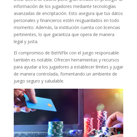
información de los jugadores mediante tecnologías
avanzadas de encriptación. Esto asegura que tus datos
personales y financieros estén resguardados en todo
momento. Además, la institución cuenta con licencias
pertinentes, lo que garantiza que opera de manera
legal y justa.
El compromiso de BetNFlix con el juego responsable
también es notable. Ofrecen herramientas y recursos
para ayudar a los jugadores a establecer límites y jugar
de manera controlada, fomentando un ambiente de
juego seguro y saludable.