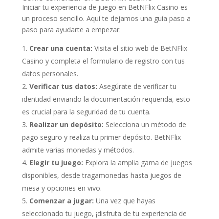
Iniciar tu experiencia de juego en BetNFlix Casino es
un proceso sencillo. Aquí te dejamos una guía paso a
paso para ayudarte a empezar:
Crear una cuenta:
Visita el sitio web de BetNFlix
Casino y completa el formulario de registro con tus
datos personales.
Verificar tus datos:
Asegúrate de verificar tu
identidad enviando la documentación requerida, esto
es crucial para la seguridad de tu cuenta.
Realizar un depósito:
Selecciona un método de
pago seguro y realiza tu primer depósito. BetNFlix
admite varias monedas y métodos.
Elegir tu juego:
Explora la amplia gama de juegos
disponibles, desde tragamonedas hasta juegos de
mesa y opciones en vivo.
Comenzar a jugar:
Una vez que hayas
seleccionado tu juego, ¡disfruta de tu experiencia de