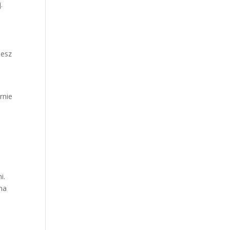
.
żesz
rnie
i.
na