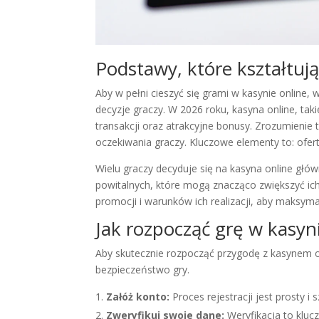
Podstawy, które kształtują
Aby w pełni cieszyć się grami w kasynie online,
decyzje graczy. W 2026 roku, kasyna online, tak
transakcji oraz atrakcyjne bonusy. Zrozumienie
oczekiwania graczy. Kluczowe elementy to: ofert
Wielu graczy decyduje się na kasyna online gł
powitalnych, które mogą znacząco zwiększyć ic
promocji i warunków ich realizacji, aby maksyma
Jak rozpocząć grę w kasyn
Aby skutecznie rozpocząć przygodę z kasynem o
bezpieczeństwo gry.
Załóż konto:
Proces rejestracji jest prosty i
Zweryfikuj swoje dane:
Weryfikacja to kluc