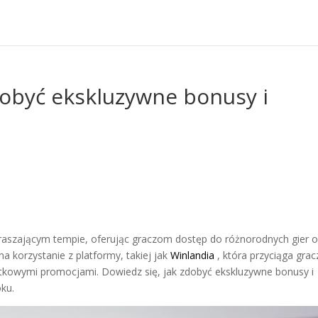
dobyć ekskluzywne bonusy i
traszającym tempie, oferując graczom dostęp do różnorodnych gier 
a korzystanie z platformy, takiej jak
Winlandia
, która przyciąga grac
ątkowymi promocjami. Dowiedz się, jak zdobyć ekskluzywne bonusy i
ku.