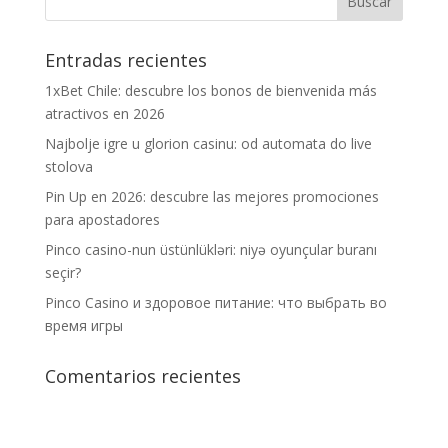
Entradas recientes
1xBet Chile: descubre los bonos de bienvenida más
atractivos en 2026
Najbolje igre u glorion casinu: od automata do live
stolova
Pin Up en 2026: descubre las mejores promociones
para apostadores
Pinco casino-nun üstünlükləri: niyə oyunçular buranı
seçir?
Pinco Casino и здоровое питание: что выбрать во
время игры
Comentarios recientes