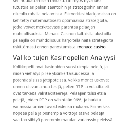
sen noudattamisen tarkasti. On myös hyvä idea
tutustua eri pelien sääntöihin ja strategioihin ennen
oikealla rahalla pelaamista. Esimerkiksi blackjackissa on
kehitetty matemaattisesti optimaalisia strategioita,
jotka voivat merkittävästi parantaa pelaajan
mahdollisuuksia. Menace Casinon kaltaisilla alustoilla
pelaajilla on mahdollisuus harjoitella näitä strategioita
riskittömästi ennen panostamista.
menace casino
Valikoitujen Kasinopelien Analyysi
Kolikkopelit ovat kasinoiden suosituimpia pelejä, ja
niiden viehätys piilee yksinkertaisuudessa ja
potentiaalisissa jättipoteissa. Vaikka monet uskovat
onnen olevan ainoa tekijä, pelien RTP ja volatiliteetti
ovat tärkeitä valintakriteerejä. Pelaajien tulisi etsiä
pelejä, joiden RTP on vähintään 96%, ja harkita
varianssia omien tavoitteidensa mukaan. Esimerkiksi
nopeaa peliä ja pienempiä voittoja etsivä pelaaja
saattaa viihtyä paremmin matalan varianssin peleissä.