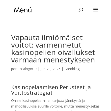
Vapauta ilmiömäiset
voitot: varmennetut
kasinopelien oivallukset
varmaan menestykseen
por
CatalogoCR
|
Jun 29, 2026
|
Gambling
Kasinopelaamisen Perusteet ja
Voittostrategiat
Online-kasinopelaaminen tarjoaa jännitystä ja
mahdollisuuksia suurille voitoille, mutta menestyksekäs