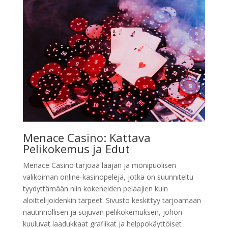
Menace Casino: Kattava
Pelikokemus ja Edut
Menace Casino tarjoaa laajan ja monipuolisen
valikoiman online-kasinopelejä, jotka on suunniteltu
tyydyttämään niin kokeneiden pelaajien kuin
aloittelijoidenkin tarpeet. Sivusto keskittyy tarjoamaan
nautinnollisen ja sujuvan pelikokemuksen, johon
kuuluvat laadukkaat grafiikat ja helppokäyttöiset