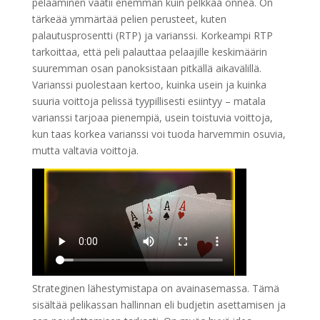
pelaaminen vaatii enemmän kuin pelkkää onnea. On
tärkeää ymmärtää pelien perusteet, kuten
palautusprosentti (RTP) ja varianssi. Korkeampi RTP
tarkoittaa, että peli palauttaa pelaajille keskimäärin
suuremman osan panoksistaan pitkällä aikavälillä.
Varianssi puolestaan kertoo, kuinka usein ja kuinka
suuria voittoja pelissä tyypillisesti esiintyy – matala
varianssi tarjoaa pienempiä, usein toistuvia voittoja,
kun taas korkea varianssi voi tuoda harvemmin osuvia,
mutta valtavia voittoja.
Strateginen lähestymistapa on avainasemassa. Tämä
sisältää pelikassan hallinnan eli budjetin asettamisen ja