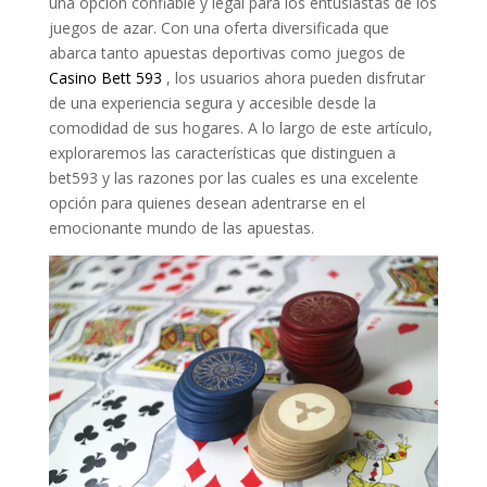
una opción confiable y legal para los entusiastas de los
juegos de azar. Con una oferta diversificada que
abarca tanto apuestas deportivas como juegos de
Casino Bett 593
, los usuarios ahora pueden disfrutar
de una experiencia segura y accesible desde la
comodidad de sus hogares. A lo largo de este artículo,
exploraremos las características que distinguen a
bet593 y las razones por las cuales es una excelente
opción para quienes desean adentrarse en el
emocionante mundo de las apuestas.