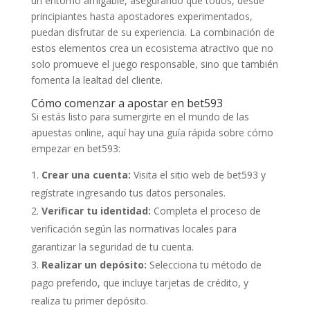
un entorno amigable, asegurando que todos, desde
principiantes hasta apostadores experimentados,
puedan disfrutar de su experiencia. La combinación de
estos elementos crea un ecosistema atractivo que no
solo promueve el juego responsable, sino que también
fomenta la lealtad del cliente.
Cómo comenzar a apostar en bet593
Si estás listo para sumergirte en el mundo de las
apuestas online, aquí hay una guía rápida sobre cómo
empezar en bet593:
Crear una cuenta:
Visita el sitio web de bet593 y
regístrate ingresando tus datos personales.
Verificar tu identidad:
Completa el proceso de
verificación según las normativas locales para
garantizar la seguridad de tu cuenta.
Realizar un depósito:
Selecciona tu método de
pago preferido, que incluye tarjetas de crédito, y
realiza tu primer depósito.