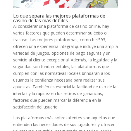
Lo que separa las mejores plataformas de
casino de las más débiles
Al considerar una plataforma de casino online, hay
varios factores que pueden determinar su éxito o
fracaso. Las mejores plataformas, como bet593,
ofrecen una experiencia integral que incluye una amplia
variedad de juegos, opciones de pago seguras y un
servicio al cliente excepcional. Además, la legalidad y la
seguridad son fundamentales; las plataformas que
cumplen con las normativas locales brindarán a los
usuarios la confianza necesaria para realizar sus
apuestas. También es esencial la facilidad de uso de la
interfaz y la rapidez en los retiros de ganancias,
factores que pueden marcar la diferencia en la
satisfacción del usuario.
Las plataformas más sobresalientes son aquellas que
entienden las necesidades de sus jugadores y ofrecen