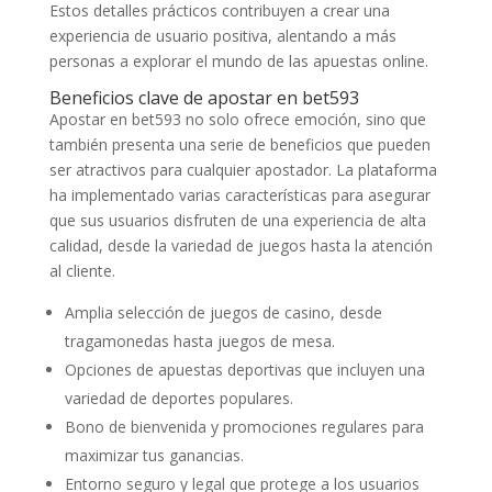
Estos detalles prácticos contribuyen a crear una
experiencia de usuario positiva, alentando a más
personas a explorar el mundo de las apuestas online.
Beneficios clave de apostar en bet593
Apostar en bet593 no solo ofrece emoción, sino que
también presenta una serie de beneficios que pueden
ser atractivos para cualquier apostador. La plataforma
ha implementado varias características para asegurar
que sus usuarios disfruten de una experiencia de alta
calidad, desde la variedad de juegos hasta la atención
al cliente.
Amplia selección de juegos de casino, desde
tragamonedas hasta juegos de mesa.
Opciones de apuestas deportivas que incluyen una
variedad de deportes populares.
Bono de bienvenida y promociones regulares para
maximizar tus ganancias.
Entorno seguro y legal que protege a los usuarios