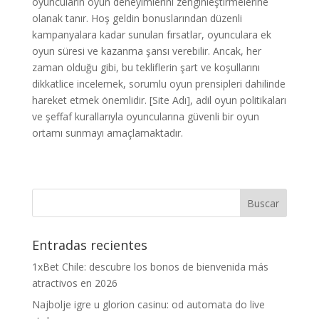
oyuncuların oyun deneyimlerini zenginleştirmelerine
olanak tanır. Hoş geldin bonuslarından düzenli
kampanyalara kadar sunulan fırsatlar, oyunculara ek
oyun süresi ve kazanma şansı verebilir. Ancak, her
zaman olduğu gibi, bu tekliflerin şart ve koşullarını
dikkatlice incelemek, sorumlu oyun prensipleri dahilinde
hareket etmek önemlidir. [Site Adı], adil oyun politikaları
ve şeffaf kurallarıyla oyuncularına güvenli bir oyun
ortamı sunmayı amaçlamaktadır.
Entradas recientes
1xBet Chile: descubre los bonos de bienvenida más
atractivos en 2026
Najbolje igre u glorion casinu: od automata do live