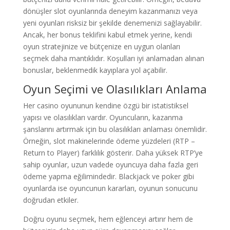
dönüşler slot oyunlarında deneyim kazanmanızı veya
yeni oyunları risksiz bir şekilde denemenizi sağlayabilir.
Ancak, her bonus teklifini kabul etmek yerine, kendi
oyun stratejinize ve bütçenize en uygun olanları
seçmek daha mantıklıdır. Koşulları iyi anlamadan alınan
bonuslar, beklenmedik kayıplara yol açabilir.
Oyun Seçimi ve Olasılıkları Anlama
Her casino oyununun kendine özgü bir istatistiksel
yapısı ve olasılıkları vardır. Oyuncuların, kazanma
şanslarını artırmak için bu olasılıkları anlaması önemlidir.
Örneğin, slot makinelerinde ödeme yüzdeleri (RTP –
Return to Player) farklılık gösterir. Daha yüksek RTP’ye
sahip oyunlar, uzun vadede oyuncuya daha fazla geri
ödeme yapma eğilimindedir. Blackjack ve poker gibi
oyunlarda ise oyuncunun kararları, oyunun sonucunu
doğrudan etkiler.
Doğru oyunu seçmek, hem eğlenceyi artırır hem de