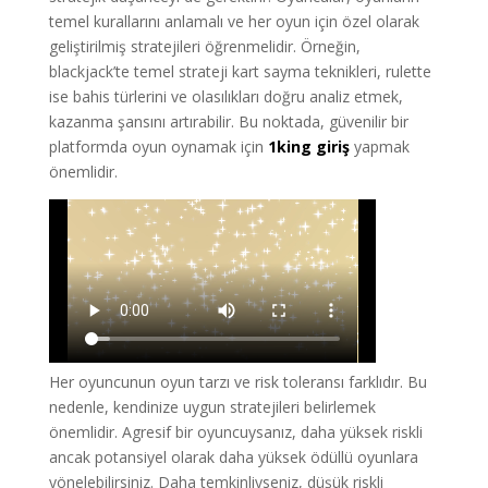
temel kurallarını anlamalı ve her oyun için özel olarak
geliştirilmiş stratejileri öğrenmelidir. Örneğin,
blackjack’te temel strateji kart sayma teknikleri, rulette
ise bahis türlerini ve olasılıkları doğru analiz etmek,
kazanma şansını artırabilir. Bu noktada, güvenilir bir
platformda oyun oynamak için
1king giriş
yapmak
önemlidir.
Her oyuncunun oyun tarzı ve risk toleransı farklıdır. Bu
nedenle, kendinize uygun stratejileri belirlemek
önemlidir. Agresif bir oyuncuysanız, daha yüksek riskli
ancak potansiyel olarak daha yüksek ödüllü oyunlara
yönelebilirsiniz. Daha temkinliyseniz, düşük riskli