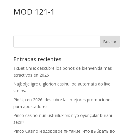
MOD 121-1
Entradas recientes
1xBet Chile: descubre los bonos de bienvenida más
atractivos en 2026
Najbolje igre u glorion casinu: od automata do live
stolova
Pin Up en 2026: descubre las mejores promociones
para apostadores
Pinco casino-nun üstünlükləri: niyə oyunçular buranı
seçir?
Pinco Casino и здоровое питание: что выбрать во