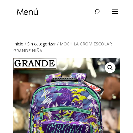
Inicio
/
Sin categorizar
/ MOCHILA CROM ESCOLAR
GRANDE NIÑA