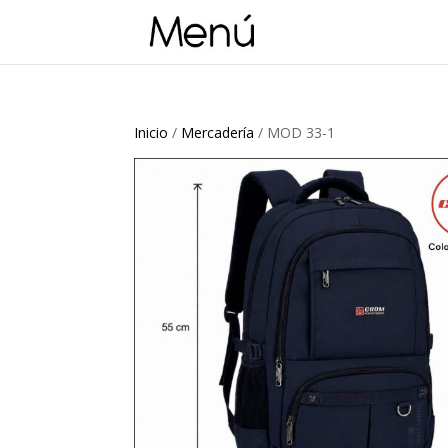
Inicio
/
Mercadería
/ MOD 33-1