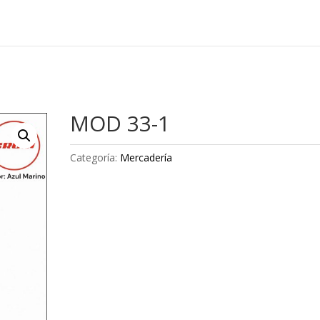
MOD 33-1
Categoría:
Mercadería