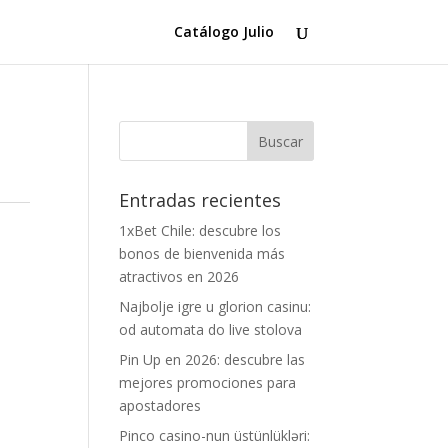
Catálogo Julio
Entradas recientes
1xBet Chile: descubre los
bonos de bienvenida más
atractivos en 2026
Najbolje igre u glorion casinu:
od automata do live stolova
Pin Up en 2026: descubre las
mejores promociones para
apostadores
Pinco casino-nun üstünlükləri: