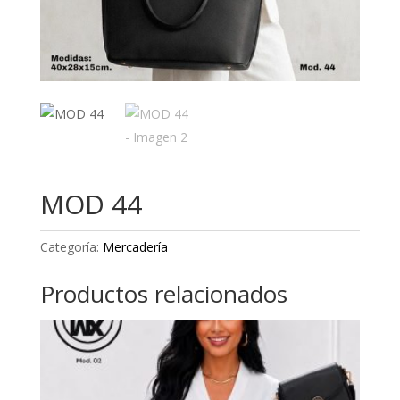
MOD 44
Categoría:
Mercadería
Productos relacionados