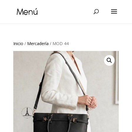
Inicio
/
Mercadería
/ MOD 44