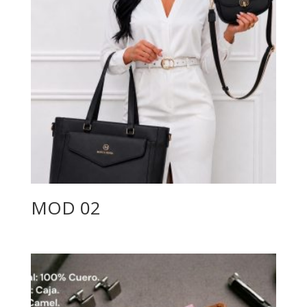
MOD 02