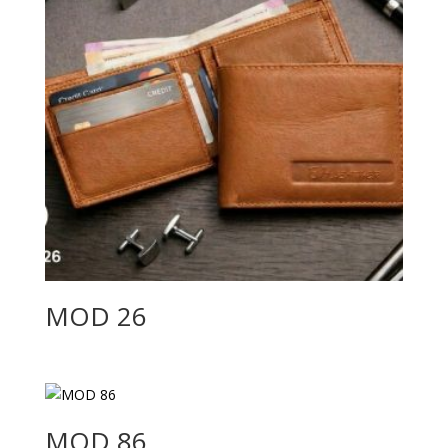
MOD 26
MOD 86