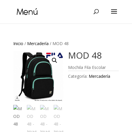
Inicio
/
Mercadería
/ MOD 48
MOD 48
Mochila Fila Escolar
Categoría:
Mercadería