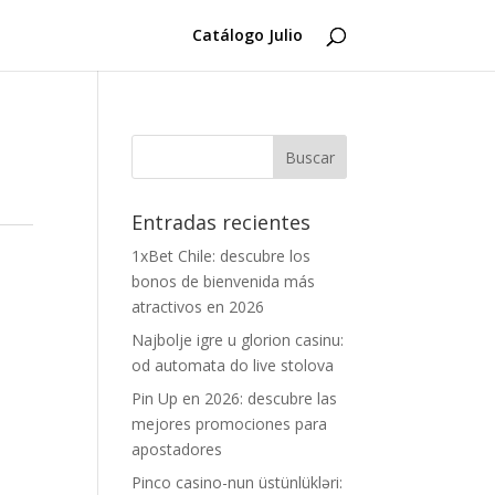
Catálogo Julio
Entradas recientes
1xBet Chile: descubre los
bonos de bienvenida más
atractivos en 2026
Najbolje igre u glorion casinu:
od automata do live stolova
Pin Up en 2026: descubre las
mejores promociones para
apostadores
Pinco casino-nun üstünlükləri: