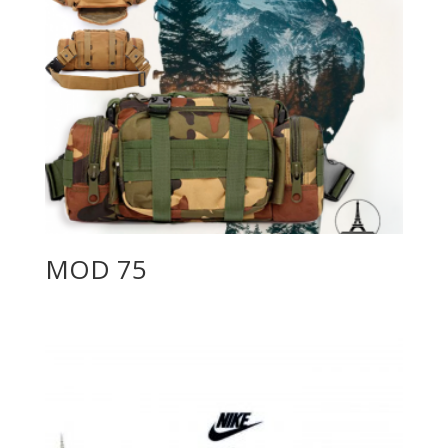
MOD 75