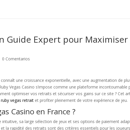
Un Guide Expert pour Maximiser
|
0 Comentarios
e connaît une croissance exponentielle, avec une augmentation de plu
e, Ruby Vegas Casino s’impose comme une plateforme incontournable 
ent optimiser vos retraits et sécuriser vos gains sur ce site ? Cet art
e
ruby vegas retrait
et profiter pleinement de votre expérience de jeu.
as Casino en France ?
 intuitive, sa large sélection de jeux et ses options de paiement ada
t la rapidité des retraits sont des critères essentiels pour les joueur