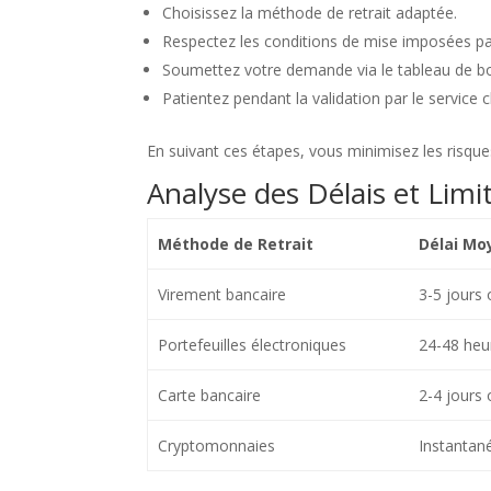
Choisissez la méthode de retrait adaptée.
Respectez les conditions de mise imposées pa
Soumettez votre demande via le tableau de bor
Patientez pendant la validation par le service cl
En suivant ces étapes, vous minimisez les risque
Analyse des Délais et Limi
Méthode de Retrait
Délai Mo
Virement bancaire
3-5 jours 
Portefeuilles électroniques
24-48 heu
Carte bancaire
2-4 jours 
Cryptomonnaies
Instantan