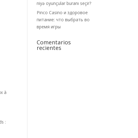
niyə oyunçular buranı seçir?
Pinco Casino и здоровое
питание: что выбрать во
время игры
Comentarios
recientes
ux à
ds :