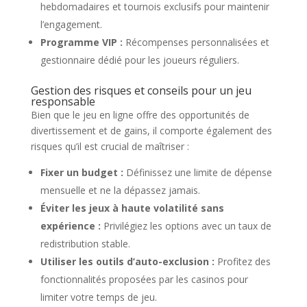
hebdomadaires et tournois exclusifs pour maintenir
l’engagement.
Programme VIP :
Récompenses personnalisées et
gestionnaire dédié pour les joueurs réguliers.
Gestion des risques et conseils pour un jeu
responsable
Bien que le jeu en ligne offre des opportunités de
divertissement et de gains, il comporte également des
risques qu’il est crucial de maîtriser :
Fixer un budget :
Définissez une limite de dépense
mensuelle et ne la dépassez jamais.
Éviter les jeux à haute volatilité sans
expérience :
Privilégiez les options avec un taux de
redistribution stable.
Utiliser les outils d’auto-exclusion :
Profitez des
fonctionnalités proposées par les casinos pour
limiter votre temps de jeu.