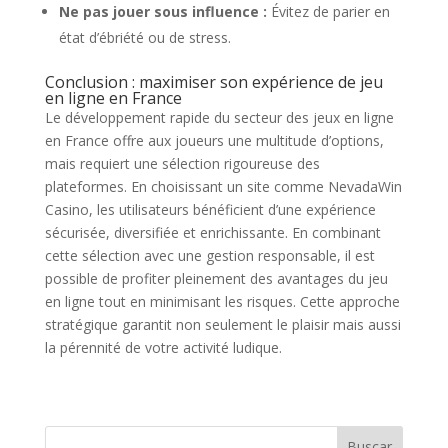
Ne pas jouer sous influence :
Évitez de parier en
état d’ébriété ou de stress.
Conclusion : maximiser son expérience de jeu
en ligne en France
Le développement rapide du secteur des jeux en ligne
en France offre aux joueurs une multitude d’options,
mais requiert une sélection rigoureuse des
plateformes. En choisissant un site comme NevadaWin
Casino, les utilisateurs bénéficient d’une expérience
sécurisée, diversifiée et enrichissante. En combinant
cette sélection avec une gestion responsable, il est
possible de profiter pleinement des avantages du jeu
en ligne tout en minimisant les risques. Cette approche
stratégique garantit non seulement le plaisir mais aussi
la pérennité de votre activité ludique.