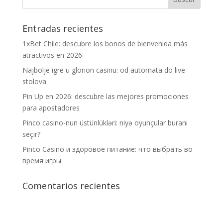
Entradas recientes
1xBet Chile: descubre los bonos de bienvenida más
atractivos en 2026
Najbolje igre u glorion casinu: od automata do live
stolova
Pin Up en 2026: descubre las mejores promociones
para apostadores
Pinco casino-nun üstünlükləri: niyə oyunçular buranı
seçir?
Pinco Casino и здоровое питание: что выбрать во
время игры
Comentarios recientes