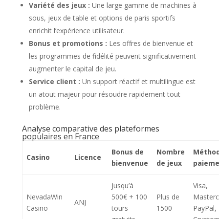
Variété des jeux :
Une large gamme de machines à
sous, jeux de table et options de paris sportifs
enrichit l’expérience utilisateur.
Bonus et promotions :
Les offres de bienvenue et
les programmes de fidélité peuvent significativement
augmenter le capital de jeu.
Service client :
Un support réactif et multilingue est
un atout majeur pour résoudre rapidement tout
problème.
Analyse comparative des plateformes
populaires en France
Bonus de
Nombre
Méthod
Casino
Licence
bienvenue
de jeux
paieme
Jusqu’à
Visa,
NevadaWin
500€ + 100
Plus de
Masterc
ANJ
Casino
tours
1500
PayPal,