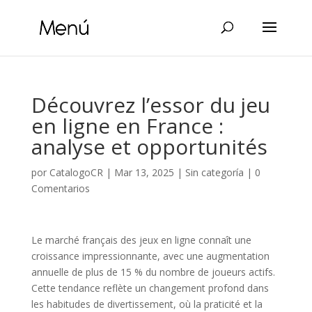
Découvrez l’essor du jeu
en ligne en France :
analyse et opportunités
por
CatalogoCR
|
Mar 13, 2025
|
Sin categoría
|
0
Comentarios
Le marché français des jeux en ligne connaît une
croissance impressionnante, avec une augmentation
annuelle de plus de 15 % du nombre de joueurs actifs.
Cette tendance reflète un changement profond dans
les habitudes de divertissement, où la praticité et la