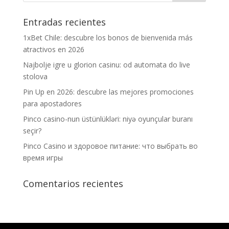
Entradas recientes
1xBet Chile: descubre los bonos de bienvenida más
atractivos en 2026
Najbolje igre u glorion casinu: od automata do live
stolova
Pin Up en 2026: descubre las mejores promociones
para apostadores
Pinco casino-nun üstünlükləri: niyə oyunçular buranı
seçir?
Pinco Casino и здоровое питание: что выбрать во
время игры
Comentarios recientes