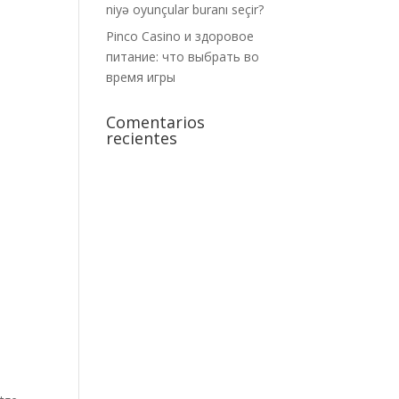
niyə oyunçular buranı seçir?
Pinco Casino и здоровое
питание: что выбрать во
время игры
Comentarios
recientes
.