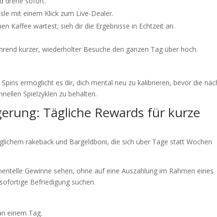
d drehe sofort.
sle mit einem Klick zum Live-Dealer.
n Kaffee wartest; sieh dir die Ergebnisse in Echtzeit an.
ährend kurzer, wiederholter Besuche den ganzen Tag über hoch.
pins ermöglicht es dir, dich mental neu zu kalibrieren, bevor die näc
nellen Spielzyklen zu behalten.
rung: Tägliche Rewards für kurze
äglichem rakeback und Bargeldboni, die sich über Tage statt Wochen
ementelle Gewinne sehen, ohne auf eine Auszahlung im Rahmen eines
 sofortige Befriedigung suchen.
 an einem Tag.