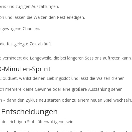
Spins und zügigen Auszahlungen.
ion und lassen die Walzen den Rest erledigen.
 ausgewogene Chancen.
ie festgelegte Zeit abläuft.
 verhindert die Langeweile, die bei längeren Sessions auftreten kann.
0-Minuten-Sprint
 CloudBet, wählst deinen Lieblingsslot und lässt die Walzen drehen.
lich mehrere kleine Gewinne oder eine größere Auszahlung sehen.
 sein – dann den Zyklus neu starten oder zu einem neuen Spiel wechseln
e Entscheidungen
des richtigen Slots überwältigend sein.