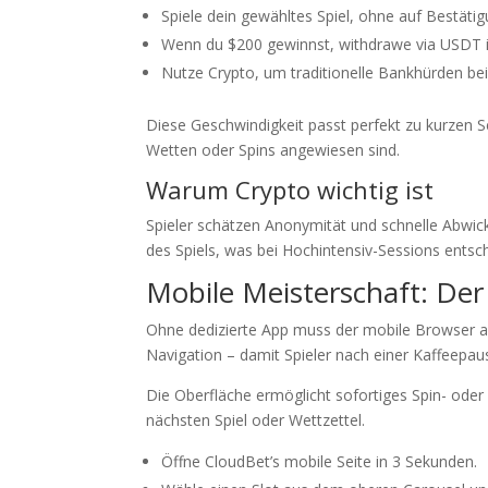
Spiele dein gewähltes Spiel, ohne auf Bestäti
Wenn du $200 gewinnst, withdrawe via USDT in
Nutze Crypto, um traditionelle Bankhürden b
Diese Geschwindigkeit passt perfekt zu kurzen Se
Wetten oder Spins angewiesen sind.
Warum Crypto wichtig ist
Spieler schätzen Anonymität und schnelle Abwic
des Spiels, was bei Hochintensiv-Sessions entsch
Mobile Meisterschaft: Der 
Ohne dedizierte App muss der mobile Browser alle
Navigation – damit Spieler nach einer Kaffeepau
Die Oberfläche ermöglicht sofortiges Spin- ode
nächsten Spiel oder Wettzettel.
Öffne CloudBet’s mobile Seite in 3 Sekunden.