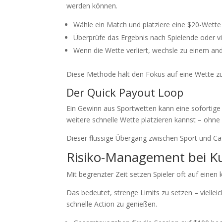
werden können.
Wähle ein Match und platziere eine $20-Wette 
Überprüfe das Ergebnis nach Spielende oder v
Wenn die Wette verliert, wechsle zu einem ande
Diese Methode hält den Fokus auf eine Wette zur
Der Quick Payout Loop
Ein Gewinn aus Sportwetten kann eine sofortige
weitere schnelle Wette platzieren kannst – ohne
Dieser flüssige Übergang zwischen Sport und C
Risiko-Management bei Ku
Mit begrenzter Zeit setzen Spieler oft auf einen 
Das bedeutet, strenge Limits zu setzen – vielle
schnelle Action zu genießen.