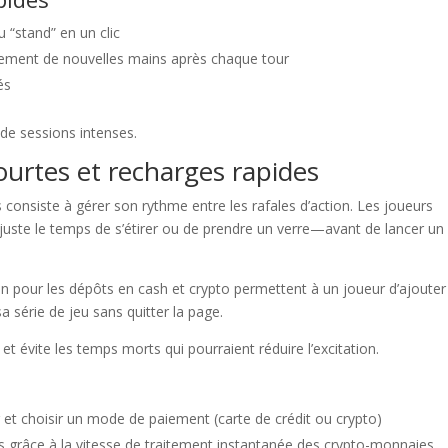
 “stand” en un clic
uement de nouvelles mains après chaque tour
és
 de sessions intenses.
courtes et recharges rapides
 consiste à gérer son rythme entre les rafales d’action. Les joueurs
ste le temps de s’étirer ou de prendre un verre—avant de lancer un
in pour les dépôts en cash et crypto permettent à un joueur d’ajouter
a série de jeu sans quitter la page.
et évite les temps morts qui pourraient réduire l’excitation.
 et choisir un mode de paiement (carte de crédit ou crypto)
s grâce à la vitesse de traitement instantanée des crypto-monnaies