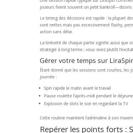
Une session rapide typique sur LiraSpin commenc
joueurs fixent souvent un petit bankroll—disons 
Le timing des décisions est rapide : la plupart d
sont nettes mais pas excessivement flashy, perme
action sans délai.
La brièveté de chaque partie signifie aussi que 
stratégie à long terme ; vous vivez plutôt l’excit
Gérer votre temps sur LiraSpi
Étant donné que les sessions sont courtes, les 
journée :
Spin rapide le matin avant le travail
Pause roulette l’après‑midi pendant le déjeune
Explosion de slots le soir en regardant la TV
Cette routine maintient l’adrénaline à son maximu
Repérer les points forts :