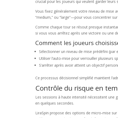
crucial pour les joueurs qui veulent garder leurs
Vous fixez généralement votre niveau de mise a
“medium,” ou “large”—pour vous concentrer sur le
Comme chaque tour se résout presque instantan
si vous vous arrêtez après une victoire ou une dé
Comment les joueurs choisissen
Sélectionner un niveau de mise prédéfini (par e
Utiliser l’auto‑mise pour verrouiller plusieurs 
S’arrêter après avoir atteint un objectif person
Ce processus décisionnel simplifié maintient l’ad
Contrôle du risque en tem
Les sessions à haute intensité nécessitent une ge
en quelques secondes.
LiraSpin propose des options de micro‑mise sur