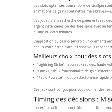
Les slots optimisés pour mobile de LiraSpin sont
animations de gains sont nettes mais brèves—jus
Les joueurs à la recherche de paiements rapides 
argent instantanés ou des free spins avec un tem
qu’une ou deux minutes.
L’application du casino (Android uniquement) am
depuis votre écran d’accueil sans vous reconnect
Meilleurs choix pour des slots
“Lightning Strike” – rouleaux rapides, haute vo
“Quick Cash” – fonctionnalité de gain instanta
“Rapid Roulette” – option d’auto‑mise rapide 
Ces jeux sont conçus pour vous donner des résulta
Timing des décisions : Mis
L’interface utilise des contrôles en un clic qui 