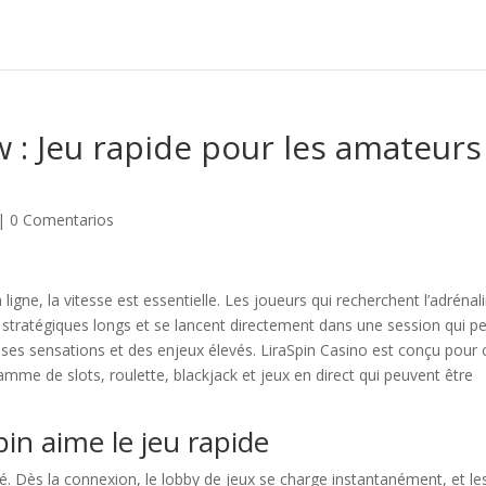
w : Jeu rapide pour les amateurs
|
0 Comentarios
gne, la vitesse est essentielle. Les joueurs qui recherchent l’adrénal
 stratégiques longs et se lancent directement dans une session qui p
es sensations et des enjeux élevés. LiraSpin Casino est conçu pour 
me de slots, roulette, blackjack et jeux en direct qui peuvent être
pin aime le jeu rapide
é. Dès la connexion, le lobby de jeux se charge instantanément, et les