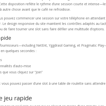
 Cette disposition reflète le rythme d’une session courte et intense—le
à autre chose avant que le café ne refroidisse.
 vous pouvez commencer une session sur votre téléphone en attendant 
 Le design responsive du site maintient les contrôles adaptés au tact
 de faire tourner une slot sans faire défiler une multitude d’options.
apide
 fournisseurs—including NetEnt, Yggdrasil Gaming, et Pragmatic Pla
r en quelques secondes :
es
onnalités d’auto‑mise
s que vous cliquez sur “Join”
 : vous pouvez passer d’une slot à une table de roulette sans attendre
e jeu rapide