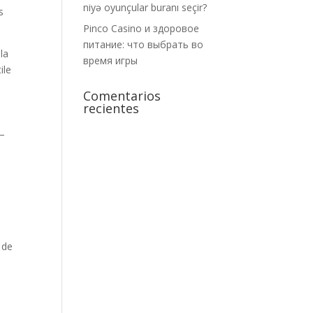
niyə oyunçular buranı seçir?
s
Pinco Casino и здоровое
питание: что выбрать во
la
время игры
ile
Comentarios
recientes
y—
 de