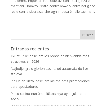
una demo, imposta i tuoi obiettivi con intelligenza e
mantieni il bankroll sotto controllo—poi entra nel gioco
reale con la sicurezza che ogni mossa è nelle tue mani.
Entradas recientes
1xBet Chile: descubre los bonos de bienvenida más
atractivos en 2026
Najbolje igre u glorion casinu: od automata do live
stolova
Pin Up en 2026: descubre las mejores promociones
para apostadores
Pinco casino-nun üstünlükləri: niyə oyunçular buranı
seçir?