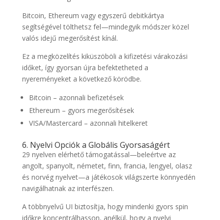
Bitcoin, Ethereum vagy egyszerű debitkártya
segítségével tölthetsz fel—mindegyik módszer közel
valós idejű megerősítést kínál.
Ez a megközelítés kiküszöböli a kifizetési várakozási
időket, így gyorsan újra befektetheted a
nyereményeket a következő körödbe.
Bitcoin – azonnali befizetések
Ethereum – gyors megerősítések
VISA/Mastercard – azonnali hitelkeret
6. Nyelvi Opciók a Globális Gyorsaságért
29 nyelven elérhető támogatással—beleértve az
angolt, spanyolt, németet, finn, francia, lengyel, olasz
és norvég nyelvet—a játékosok világszerte könnyedén
navigálhatnak az interfészen.
A többnyelvű UI biztosítja, hogy mindenki gyors spin
időkre koncentrálhasson, anélkül, hogy a nyelvi