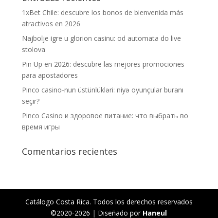
1xBet Chile: descubre los bonos de bienvenida más
atractivos en 2026
Najbolje igre u glorion casinu: od automata do live
stolova
Pin Up en 2026: descubre las mejores promociones
para apostadores
Pinco casino-nun üstünlükləri: niyə oyunçular buranı
seçir?
Pinco Casino и здоровое питание: что выбрать во
время игры
Comentarios recientes
Catálogo Costa Rica. Todos los derechos reservados
©2020-2026 | Diseñado por
Haneul