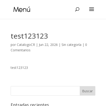
test123123
por
CatalogoCR
|
Jun 22, 2026
|
Sin categoría
|
0
Comentarios
test123123
Entradas recientes