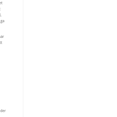
et
t
l,
iga
här
tt
n
ider