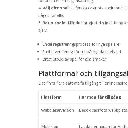
för att få en smidig insättning.
Välj ditt spel:
Utforska casinots spelutbud. Oa
något för alla.
Börja spela:
När du har gjort din insättning k
själv.
Enkel registreringsprocess för nya spelare
Snabb verifiering för att påskynda spelstart
Brett utbud av spel för alla smaker
Plattformar och tillgångsa
Det finns flera sätt att få tillgång till onlinecas
Plattform
Hur man får tillgång
Webbläsarversion
Besök casinots webbplats 
Mobilapp
Ladda ner appen för Androi