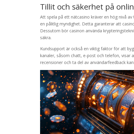
Tillit och säkerhet på onl
Att spela på ett nätcasino kräver en hög nivå av ti
en pålitlig myndighet. Detta garanterar att casin
Dessutom bör casinon använda krypteringsteknik fö
säkra.
Kundsupport är också en viktig faktor för att by
kanaler, såsom chatt, e-post och telefon, visar at
recensioner och ta del av användarfeedback kan oc