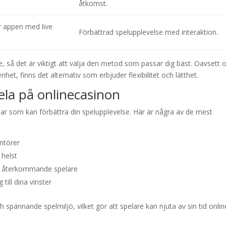
åtkomst.
r appen med live
Förbättrad spelupplevelse med interaktion.
e, så det är viktigt att välja den metod som passar dig bäst. Oavsett
nhet, finns det alternativ som erbjuder flexibilitet och lätthet.
ela på onlinecasinon
lar som kan förbättra din spelupplevelse. Här är några av de mest
antörer
 helst
h återkommande spelare
 till dina vinster
 spännande spelmiljö, vilket gör att spelare kan njuta av sin tid online