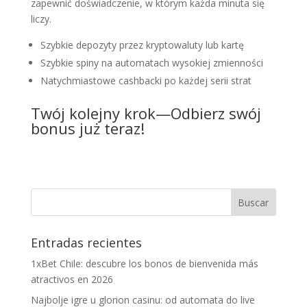
zapewnić doświadczenie, w którym każda minuta się
liczy.
Szybkie depozyty przez kryptowaluty lub kartę
Szybkie spiny na automatach wysokiej zmienności
Natychmiastowe cashbacki po każdej serii strat
Twój kolejny krok—Odbierz swój
bonus już teraz!
Entradas recientes
1xBet Chile: descubre los bonos de bienvenida más
atractivos en 2026
Najbolje igre u glorion casinu: od automata do live