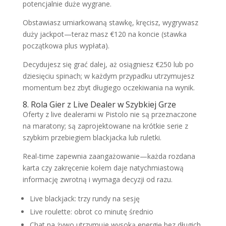
potencjalnie duże wygrane.
Obstawiasz umiarkowaną stawkę, kręcisz, wygrywasz
duży jackpot—teraz masz €120 na koncie (stawka
początkowa plus wypłata).
Decydujesz się grać dalej, aż osiągniesz €250 lub po
dziesięciu spinach; w każdym przypadku utrzymujesz
momentum bez zbyt długiego oczekiwania na wynik.
8. Rola Gier z Live Dealer w Szybkiej Grze
Oferty z live dealerami w Pistolo nie są przeznaczone
na maratony; są zaprojektowane na krótkie serie z
szybkim przebiegiem blackjacka lub ruletki.
Real-time zapewnia zaangażowanie—każda rozdana
karta czy zakręcenie kołem daje natychmiastową
informację zwrotną i wymaga decyzji od razu.
Live blackjack: trzy rundy na sesję
Live roulette: obrot co minutę średnio
Chat na żywo utrzymuje wysoką energię bez długich