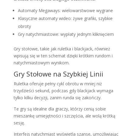
Automaty Megaways: wielowarstwowe wygrane
Klasyczne automaty wideo: żywe grafiki, szybkie
obroty
Gry natychmiastowe: wypłaty jednym kliknięciem
Gry stołowe, takie jak ruletka i blackjack, również
wpisują się w ten schemat dzięki krótkim rundom i
natychmiastowym wynikom.
Gry Stołowe na Szybkiej Linii
Ruletka oferuje pełny cykl obrotu w mniej niż
trzydzieści sekund, podczas gdy blackjack wymaga
tylko kilku decyzji, zanim runda się zakończy.
Te gry są idealne dla graczy, którzy cenią sobie
mieszankę umiejętności i szczęścia, ale wolą krótką
sesję.
Interfejs natychmiast wyświetla szanse, umożliwiając