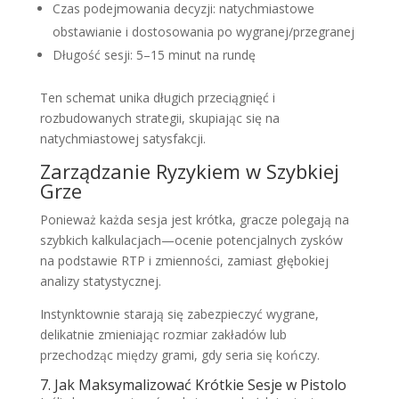
Czas podejmowania decyzji: natychmiastowe
obstawianie i dostosowania po wygranej/przegranej
Długość sesji: 5–15 minut na rundę
Ten schemat unika długich przeciągnięć i
rozbudowanych strategii, skupiając się na
natychmiastowej satysfakcji.
Zarządzanie Ryzykiem w Szybkiej
Grze
Ponieważ każda sesja jest krótka, gracze polegają na
szybkich kalkulacjach—ocenie potencjalnych zysków
na podstawie RTP i zmienności, zamiast głębokiej
analizy statystycznej.
Instynktownie starają się zabezpieczyć wygrane,
delikatnie zmieniając rozmiar zakładów lub
przechodząc między grami, gdy seria się kończy.
7. Jak Maksymalizować Krótkie Sesje w Pistolo