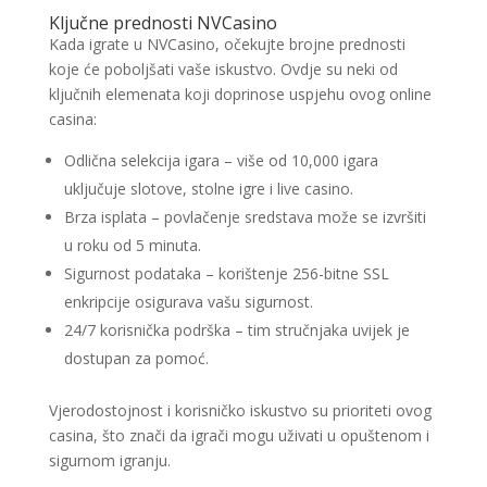
Ključne prednosti NVCasino
Kada igrate u NVCasino, očekujte brojne prednosti
koje će poboljšati vaše iskustvo. Ovdje su neki od
ključnih elemenata koji doprinose uspjehu ovog online
casina:
Odlična selekcija igara – više od 10,000 igara
uključuje slotove, stolne igre i live casino.
Brza isplata – povlačenje sredstava može se izvršiti
u roku od 5 minuta.
Sigurnost podataka – korištenje 256-bitne SSL
enkripcije osigurava vašu sigurnost.
24/7 korisnička podrška – tim stručnjaka uvijek je
dostupan za pomoć.
Vjerodostojnost i korisničko iskustvo su prioriteti ovog
casina, što znači da igrači mogu uživati u opuštenom i
sigurnom igranju.