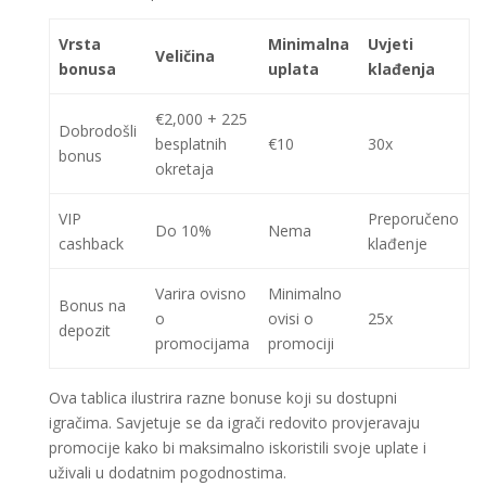
Vrsta
Minimalna
Uvjeti
Veličina
bonusa
uplata
klađenja
€2,000 + 225
Dobrodošli
besplatnih
€10
30x
bonus
okretaja
VIP
Preporučeno
Do 10%
Nema
cashback
klađenje
Varira ovisno
Minimalno
Bonus na
o
ovisi o
25x
depozit
promocijama
promociji
Ova tablica ilustrira razne bonuse koji su dostupni
igračima. Savjetuje se da igrači redovito provjeravaju
promocije kako bi maksimalno iskoristili svoje uplate i
uživali u dodatnim pogodnostima.